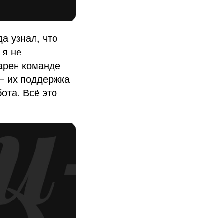
да узнал, что
 я не
арен команде
— их поддержка
ота. Всё это