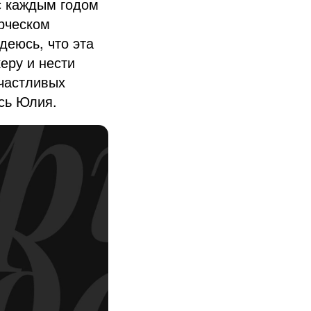
с каждым годом
орческом
деюсь, что эта
еру и нести
счастливых
сь Юлия.