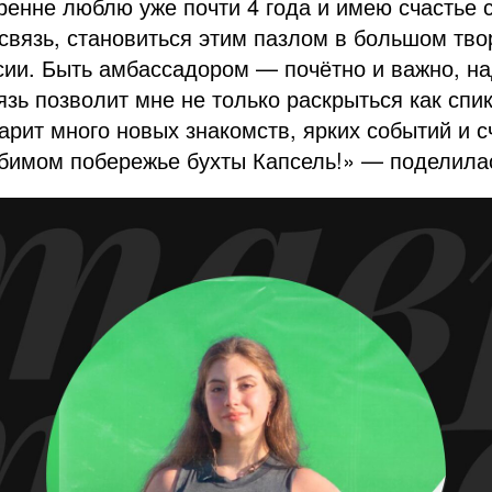
ренне люблю уже почти 4 года и имею счастье 
связь, становиться этим пазлом в большом тв
ии. Быть амбассадором — почётно и важно, на
язь позволит мне не только раскрыться как спик
дарит много новых знакомств, ярких событий и 
бимом побережье бухты Капсель!» — поделила