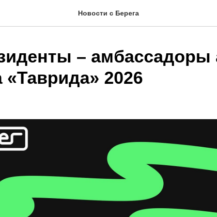
Новости с Берега
зиденты – амбассадоры 
а «Таврида» 2026