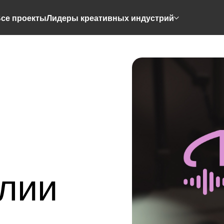
се проекты
Лидеры креативных индустрий
лии