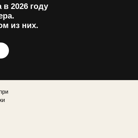
 в 2026 году
ера.
м из них.
при
жи