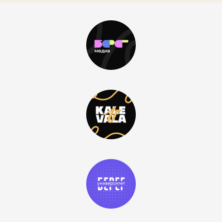
окументы
Политика обработки персональных данных
Контак
АНО «Ранта» («Берег»)
ИНН 1000003405
ОГРН 1221000004862