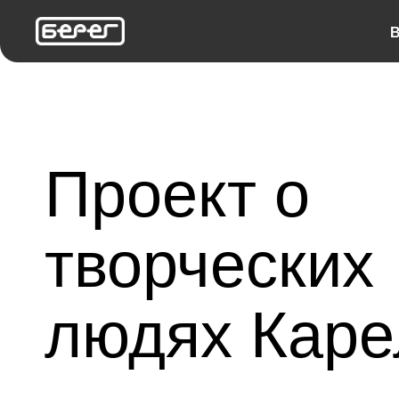
В
Проект о
творческих
людях Каре