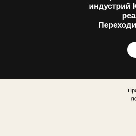
индустрий К
реа
Переходи
Пр
п